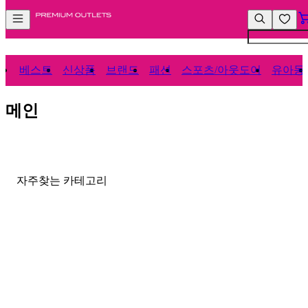
컨
앱
텐
바
츠
바
바
로
로
가
베스트
신상품
브랜드
패션
스포츠/아웃도어
유아동
가
기
기
메인
자주찾는 카테고리