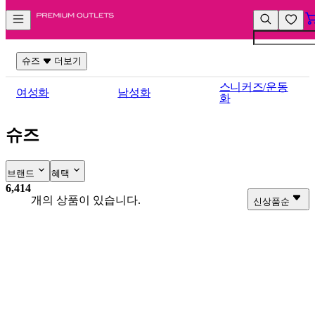
컨
앱
텐
바
츠
바
바
로
슈즈
더보기
로
가
가
기
스니커즈/운동
여성화
남성화
화
기
슈즈
브랜드
혜택
6,414
개의 상품이 있습니다.
신상품순