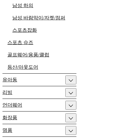
남성 하의
남성 바람막이/자켓/점퍼
스포츠잡화
스포츠 슈즈
골프웨어/용품/클럽
등산/아웃도어
유아동
리빙
언더웨어
화장품
명품