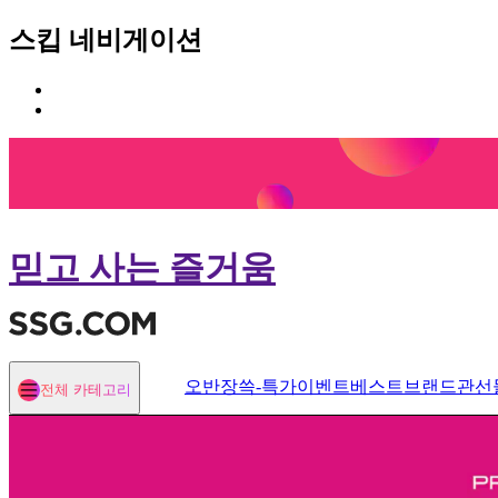
스킵 네비게이션
카
본
테
문
고
바
리
로
메
가
뉴
기
바
로
믿고 사는 즐거움
가
기
오반장
쓱-특가
이벤트
베스트
브랜드관
선
전체 카테고리
열기