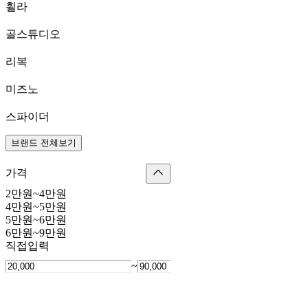
휠라
골스튜디오
리복
미즈노
스파이더
브랜드 전체보기
가격
2만원~4만원
4만원~5만원
5만원~6만원
6만원~9만원
직접입력
~