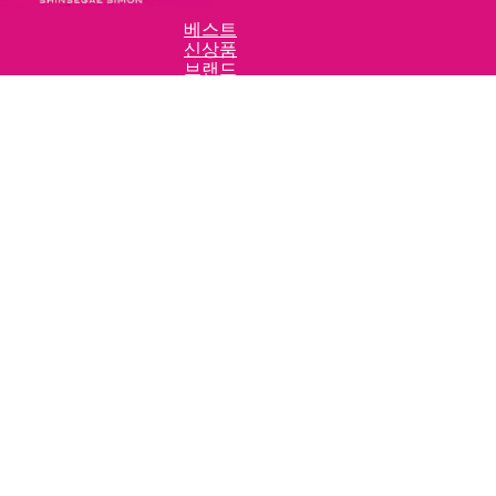
베스트
신상품
브랜드
패션
스포츠/아웃도어
유아동
리빙
언더웨어
화장품
명품
슈즈
가방/지갑
액세서리/잡화