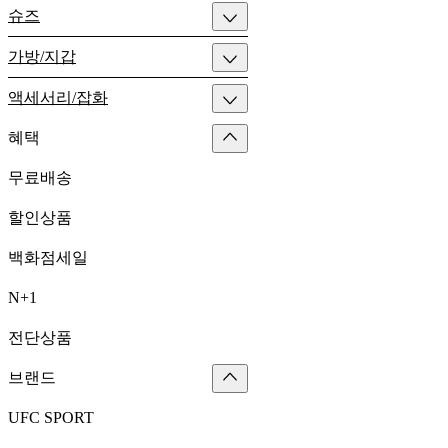
슈즈
가방/지갑
액세서리/잡화
혜택
무료배송
할인상품
백화점세일
N+1
전단상품
브랜드
UFC SPORT