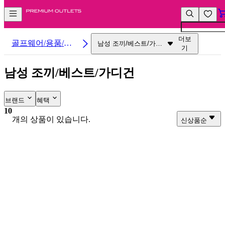
컨
앱
텐
바
츠
바
더보
바
로
골프웨어/용품/클
남성 조끼/베스트/가디
기
로
가
건
럽
가
기
남성 조끼/베스트/가디건
기
브랜드
혜택
10
개의 상품이 있습니다.
신상품순