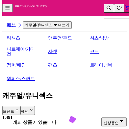
컨
앱
텐
바
츠
바
바
로
패션
캐주얼/유니섹스
더보기
로
가
가
기
티셔츠
맨투맨/후드
셔츠/남방
기
니트웨어/가디
자켓
코트
건
점퍼/패딩
팬츠
트레이닝복
원피스/스커트
캐주얼/유니섹스
브랜드
혜택
1,491
개의 상품이 있습니다.
신상품순