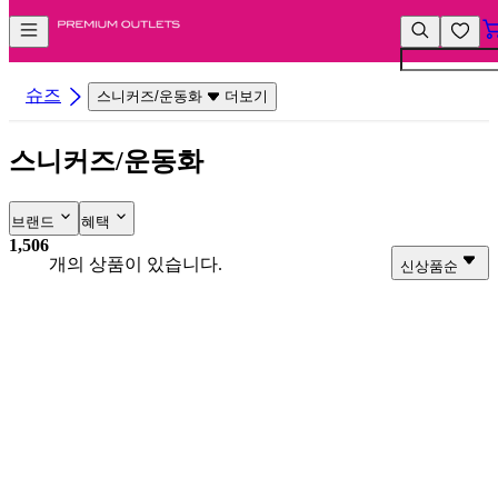
컨
앱
텐
바
츠
바
바
로
슈즈
스니커즈/운동화
더보기
로
가
가
기
스니커즈/운동화
기
브랜드
혜택
1,506
개의 상품이 있습니다.
신상품순